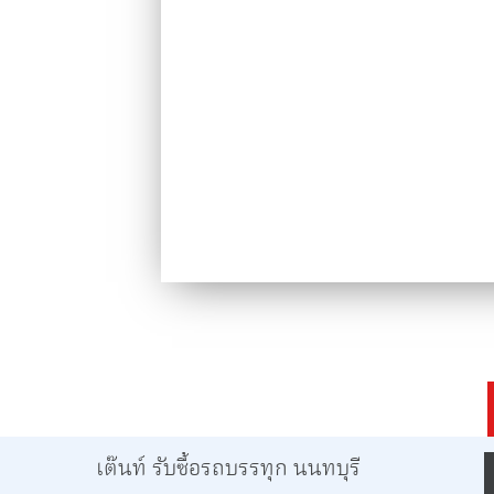
เต๊นท์ รับซื้อรถบรรทุก นนทบุรี